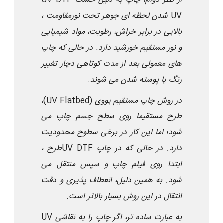
از نظر دوام، چاپ
UV DTF
به دلیل خشک
UV
شدن لحظه ای جوهر تحت نور
، مقاومت
بالایی در برابر خراش، رطوبت، مواد شیمیایی
و نور مستقیم خورشید دارد. در حالی که چاپ
های معمولی بعد از مدت کوتاهی دچار تغییر
رنگ یا پوسته شدن می شوند
.
در روش چاپ مستقیم یووی
(UV Flatbed)
،
طرح مستقیما روی سطح جسم چاپ می
شود؛ اما این کار در برخی سطوح محدودیت
دارد. در حالی که در چاپ
UV DTF
، طرح
ابتدا روی فیلم چاپ و سپس منتقل می
شود. به همین دلیل، انعطاف پذیری و دقت
انتقال در این روش بسیار بالاتر است
.
به عبارت ساده تر، اگر چاپ
UV
را به نقاشی