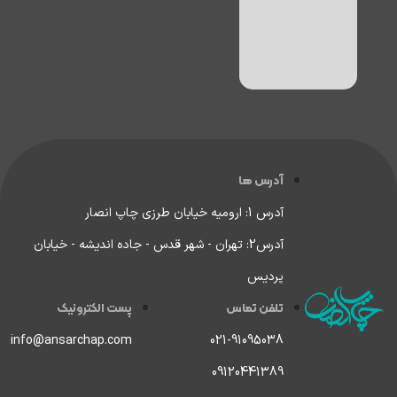
آدرس ها
آدرس 1: ارومیه خیابان طرزی چاپ انصار
آدرس2: تهران - شهر قدس - جاده اندیشه - خیابان
پردیس
تلفن تماس
پست الکترونیک
info@ansarchap.com
021-91095038
09120441389