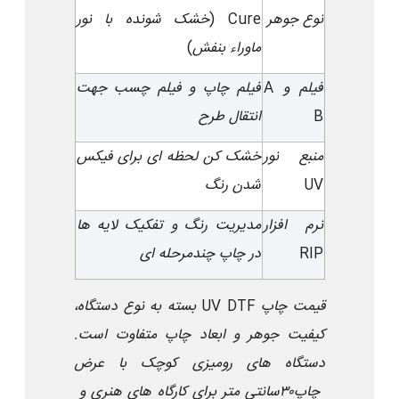
نوع جوهر
Cure (
خشک شونده با نور
ماوراء بنفش
)
فیلم
A
و
فیلم چاپ و فیلم چسب جهت
B
انتقال طرح
منبع نور
خشک کن لحظه ای برای فیکس
UV
شدن رنگ
نرم افزار
مدیریت رنگ و تفکیک لایه ها
RIP
در چاپ چندمرحله ای
قیمت چاپ
UV DTF
بسته به نوع دستگاه،
کیفیت جوهر و ابعاد چاپ متفاوت است.
دستگاه های رومیزی کوچک با عرض
چاپ
۳۰
سانتی متر برای کارگاه های هنری و