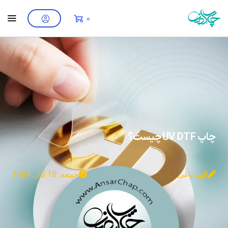
0
چاپ UV DTF چیست؟
الهه باغی
جمعه, 16 آبان 1404