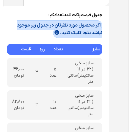
جدول قیمت پاکت نامه تعداد کم:
اگر محصول مورد نظرتان در جدول زیر موجود
نباشداینجا کلیک کنید.
سایز
تعداد
روز
قیمت
سایز ملخی
(22 در 11
5
46,000
3
سانتیمتر)َسانتی
عدد
تومان
متر
سایز ملخی
(22 در 11
10
82,800
3
سانتیمتر)َسانتی
عدد
تومان
متر
سایز ملخی