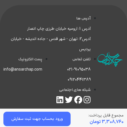
آدرس ها
آدرس 1: ارومیه خیابان طرزی چاپ انصار
آدرس2: تهران - شهر قدس - جاده اندیشه - خیابان
پردیس
تلفن تماس
پست الکترونیک
info@ansarchap.com
021-91095038
09120441389
شبکه های اجتماعی
تمامی حقوق سایت متعلق به چاپ انصار می باشد.
مجموع قابل پرداخت:
ورود بحساب جهت ثبت سفارش
3,308,760
تومان