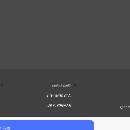
تلفن تماس
021-91095038
09120441389
تمامی حقوق سایت متعلق به چاپ انصار می باشد.
ورود 