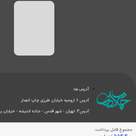
آدرس ها
آدرس 1: ارومیه خیابان طرزی چاپ انصار
آدرس2: تهران - شهر قدس - جاده اندیشه - خیابان پردیس
مجموع قابل پرداخت: