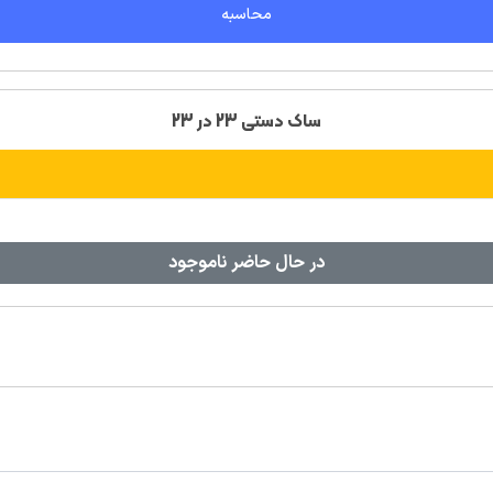
محاسبه
ساک دستی 23 در 23
در حال حاضر ناموجود