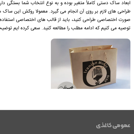
طراحی‌ های لازم بر روی آن انجام می‌ گیرد. معمولا روکش این ساک‌ ه
توصیه می ‌کنیم که ادامه مطلب را مطالعه کنید. سعی کرده ایم توضیحا
قیمت ساک دستی ۲۳ در ۲۳ به چه عواملی بستگی دارد؟
اگر می‌ خواهید اقدام به خرید ساک دستی ۲۰ در ۲۰ کنید، در ابتدا باید برآوردی از قیمت این محصول داشته باشید. عوامل و فاکتور های متعددی هستند که می‌ توانند نقش تعیین کننده در
عمومی کاغذی
۲۳ در ۲۳
داشته باشند. یکی از مهمترین موارد تاثیرگذار در قیمت،