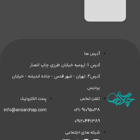
آدرس ها
آدرس 1: ارومیه خیابان طرزی چاپ انصار
آدرس2: تهران - شهر قدس - جاده اندیشه - خیابان
پردیس
تلفن تماس
پست الکترونیک
info@ansarchap.com
021-91095038
09120441389
شبکه های اجتماعی