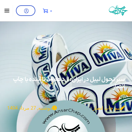
0
سیر تحول لیبل در ایران: از دهه 80 تا آینده با چاپ
انصار
تیم چاپ انصار
دوشنبه, 27 مرداد 1404